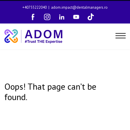
+40755222040
|
adom.impact@dentalmanagers.ro
Oops! That page can’t be
found.