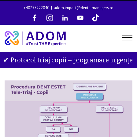
+40755222040
|
adom.impact@dentalmanagers.ro
✔ Protocol triaj copii – programare urgențe