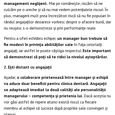
management neglijent.
Mai pe românește, riscăm să ne
culcăm pe o ureche și să nu mai vedem potențialele riscuri. În
plus, managerii mult prea încrezători riscă să nu fie populari în
rândul angajaților deoarece vorbesc despre o afacere bună, dar
nu reușesc s-o demonstreze și prin performanțe reale.
Pentru a oferi echilibru echipei,
un manager bun trebuie să
fie modest în privința abilităților sale
în fața celorlalți
angajați, iar astfel le poate câștiga respectul.
Este important
să demonstrezi că poți să te ridici la nivelul așteptărilor.
2.
Ești distant cu angajații
Așadar,
o colaborare prietenoasă între manager și echipă
va aduce doar beneficii pentru clinica dentară.
Angajații
se adaptează imediat la două calități ale personalității
managerului – competența și prietenia lui.
Dacă aceștia nu
vor găsi astfel de repere atunci există riscul ca fiecare
membru al echipei să lucreze după propriile sale convingeri și
planuri.