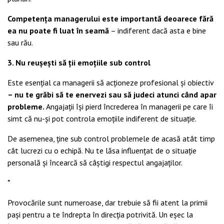
Competența managerului este importantă deoarece fără
ea nu poate fi luat în seamă
– indiferent dacă asta e bine
sau rău.
3. Nu reușești să ții emoțiile sub control
Este esențial ca managerii să acționeze profesional și obiectiv
– nu te grăbi să te enervezi sau să judeci atunci când apar
probleme.
Angajații își pierd încrederea în managerii pe care îi
simt că nu-și pot controla emoțiile indiferent de situație.
De asemenea, ține sub control problemele de acasă atât timp
cât lucrezi cu o echipă. Nu te lăsa influențat de o situație
personală și încearcă să câștigi respectul angajaților.
*
Provocările sunt numeroase, dar trebuie să fii atent la primii
pași pentru a te îndrepta în direcția potrivită. Un eșec la