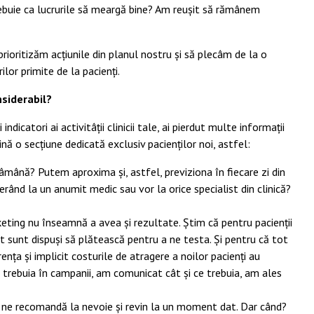
ebuie ca lucrurile să meargă bine? Am reușit să rămânem
ioritizăm acțiunile din planul nostru și să plecâm de la o
or primite de la pacienți.
nsiderabil?
icatori ai activitâții clinicii tale, ai pierdut multe informații
ină o secțiune dedicată exclusiv pacienților noi, astfel:
mână? Putem aproxima și, astfel, previziona în fiecare zi din
rând la un anumit medic sau vor la orice specialist din clinică?
eting nu înseamnă a avea și rezultate. Știm că pentru pacienții
ât sunt dispuși să plătească pentru a ne testa. Și pentru că tot
ența și implicit costurile de atragere a noilor pacienți au
ât trebuia în campanii, am comunicat cât și ce trebuia, am ales
 ne recomandă la nevoie și revin la un moment dat. Dar când?