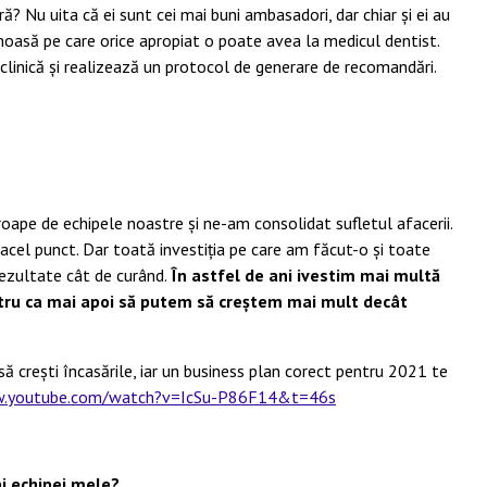
 Nu uita că ei sunt cei mai buni ambasadori, dar chiar și ei au
moasă pe care orice apropiat o poate avea la medicul dentist.
n clinică și realizează un protocol de generare de recomandări.
oape de echipele noastre și ne-am consolidat sufletul afacerii.
 acel punct. Dar toată investiția pe care am făcut-o și toate
ezultate cât de curând.
În astfel de ani ivestim mai multă
ntru ca mai apoi să putem să creștem mai mult decât
să crești încasările, iar un business plan corect pentru 2021 te
w.youtube.com/watch?v=IcSu-P86F14&t=46s
ai echipei mele?