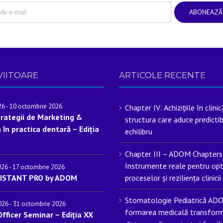
VIITOARE
ARTICOLE RECENTE
26
-
10 octombrie 2026
Chapter IV: Achizițiile în clini
trategii de Marketing &
structura care aduce predictibi
 în practica dentară – Ediția
echilibru
Chapter III – ADOM Chapters
Instrumente reale pentru op
026
-
17 octombrie 2026
ISTANT PRO by ADOM
proceselor și reziliența clinicii
Stomatologie Pediatrică AD
026
-
31 octombrie 2026
formarea medicală transform
fficer Seminar – Ediția XX