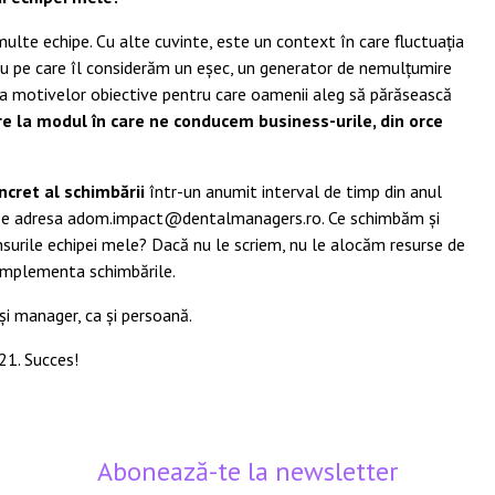
ulte echipe. Cu alte cuvinte, este un context în care fluctuația
cru pe care îl considerăm un eșec, un generator de nemulțumire
upra motivelor obiective pentru care oamenii aleg să părăsească
e la modul în care ne conducem business-urile, din orce
ncret al schimbării
într-un anumit interval de timp din anul
ii pe adresa adom.impact@dentalmanagers.ro. Ce schimbăm și
surile echipei mele? Dacă nu le scriem, nu le alocăm resurse de
 implementa schimbările.
 și manager, ca și persoană.
21. Succes!
Abonează-te la newsletter