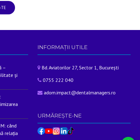
INFORMAȚII UTILE
că –
Bd. Aviatorilor 27, Sector 1, București
litate și
0755 222 040
adom.impact@dentalmanagers.ro
:
timizarea
URMĂREȘTE-NE
OM: când
ă relația