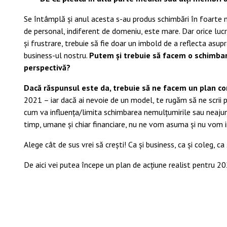
Se întâmplă și anul acesta s-au produs schimbări în foarte m
de personal, indiferent de domeniu, este mare. Dar orice lu
și frustrare, trebuie să fie doar un imbold de a reflecta as
business-ul nostru.
Putem și trebuie să facem o schimbar
perspectivă?
Dacă răspunsul este da, trebuie să ne facem un plan co
2021 – iar dacă ai nevoie de un model, te rugăm să ne scr
cum va influența/limita schimbarea nemulțumirile sau neajun
timp, umane și chiar financiare, nu ne vom asuma și nu vom
Alege cât de sus vrei să crești! Ca și business, ca și coleg, ca
De aici vei putea începe un plan de acțiune realist pentru 20