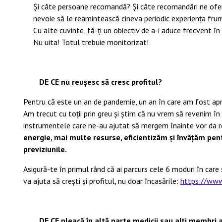
Și câte persoane recomandă? Și câte recomandări ne oferă?
nevoie să le reamintească cineva periodic experiența fru
Cu alte cuvinte, fă-ți un obiectiv de a-i aduce frecvent î
Nu uita! Totul trebuie monitorizat!
DE CE nu reușesc să cresc profitul?
Pentru că este un an de pandemie, un an în care am fost apr
Am trecut cu toții prin greu și știm că nu vrem să revenim în
instrumentele care ne-au ajutat să mergem înainte vor da r
energie, mai multe resurse, eficientizăm și învățăm pe
previziunile.
Asigură-te în primul rând că ai parcurs cele 6 moduri în care 
va ajuta să crești și profitul, nu doar încasările:
https://ww
DE CE pleacă în altă parte medicii sau alți membri 