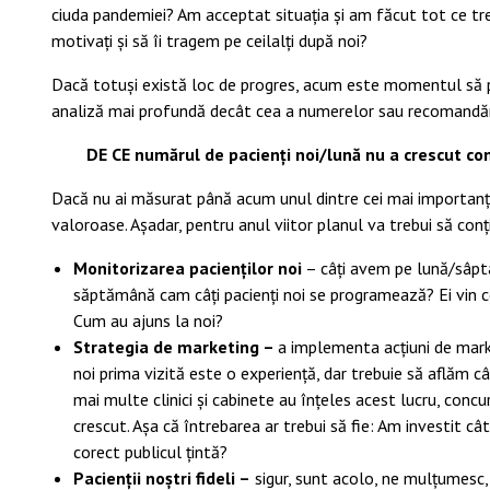
ciuda pandemiei? Am acceptat situația și am făcut tot ce tr
motivați și să îi tragem pe ceilalți după noi?
Dacă totuși există loc de progres, acum este momentul să pr
analiză mai profundă decât cea a numerelor sau recomandăril
DE CE numărul de pacienți noi/lună nu a crescut co
Dacă nu ai măsurat până acum unul dintre cei mai importanți ind
valoroase. Așadar, pentru anul viitor planul va trebui să conț
Monitorizarea pacienților noi
– câți avem pe lună/sâptâ
săptămână cam câți pacienți noi se programează? Ei vin ce
Cum au ajuns la noi?
Strategia de marketing –
a implementa acțiuni de mark
noi prima vizită este o experiență, dar trebuie să aflăm c
mai multe clinici și cabinete au înțeles acest lucru, concur
crescut. Așa că întrebarea ar trebui să fie: Am investit c
corect publicul țintă?
Pacienții noștri fideli –
sigur, sunt acolo, ne mulțumesc,