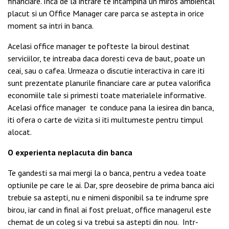
financiare. Inca de la intrare te intampina un miros ambiental
placut si un Office Manager care parca se astepta in orice
moment sa intri in banca.
Acelasi office manager te pofteste la biroul destinat
serviciilor, te intreaba daca doresti ceva de baut, poate un
ceai, sau o cafea. Urmeaza o discutie interactiva in care iti
sunt prezentate planurile financiare care ar putea valorifica
economiile tale si primesti toate materialele informative.
Acelasi office manager te conduce pana la iesirea din banca,
iti ofera o carte de vizita si iti multumeste pentru timpul
alocat.
O experienta neplacuta din banca
Te gandesti sa mai mergi la o banca, pentru a vedea toate
optiunile pe care le ai. Dar, spre deosebire de prima banca aici
trebuie sa astepti, nu e nimeni disponibil sa te indrume spre
birou, iar cand in final ai fost preluat, office managerul este
chemat de un coleg si va trebui sa astepti din nou. Intr-