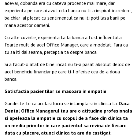
adevar, dobanda era cu cateva procente mai mare, dar
experienta pe care ai avut-o la banca nu ti-a inspirat incredere,
ba chiar ai plecat cu sentimentul ca nu iti poti lasa banii pe
mana acestor oameni.
Cu alte cuvinte, experienta ta la banca a fost influentata
foarte mult de acel Office Manager, care a modelat, fara ca
tu sa iti dai seama, perceptia ta despre banca.
Si a facut-o atat de bine, incat nu ti-a pasat absolut deloc de
acel beneficiu financiar pe care ti-l oferise cea de-a doua
banca.
Satisfactia pacientilor se masoara in empatie
Gandeste-te ca acelasi lucru se intampla si in clinica ta.
Daca
Dental Office Managerul tau are o atitudine profesionala
si apeleaza la empatie cu scopul de a face din clinica ta
un mediu primitor in care pacientul sa revina de fiecare
data cu placere, atunci clinica ta are de castigat
.