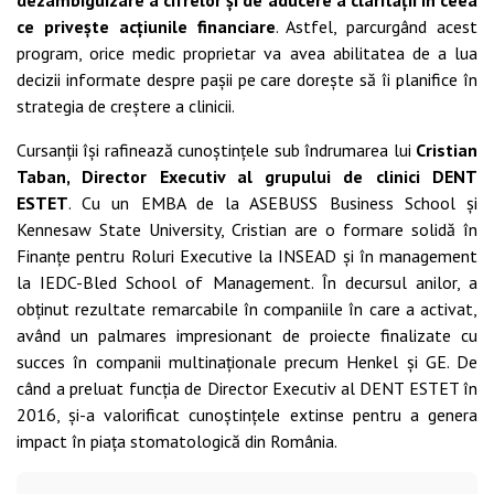
ce privește acțiunile financiare
. Astfel, parcurgând acest
program, orice medic proprietar va avea abilitatea de a lua
decizii informate despre pașii pe care dorește să îi planifice în
strategia de creștere a clinicii.
Cursanții își rafinează cunoștințele sub îndrumarea lui
Cristian
Taban, Director Executiv al grupului de clinici DENT
ESTET
. Cu un EMBA de la ASEBUSS Business School și
Kennesaw State University, Cristian are o formare solidă în
Finanțe pentru Roluri Executive la INSEAD și în management
la IEDC-Bled School of Management. În decursul anilor, a
obținut rezultate remarcabile în companiile în care a activat,
având un palmares impresionant de proiecte finalizate cu
succes în companii multinaționale precum Henkel și GE. De
când a preluat funcția de Director Executiv al DENT ESTET în
2016, și-a valorificat cunoștințele extinse pentru a genera
impact în piața stomatologică din România.