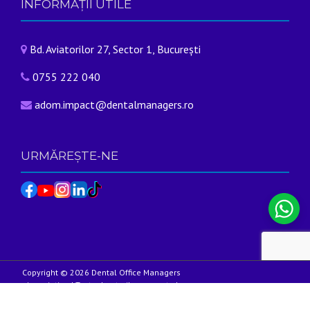
INFORMAȚII UTILE
Bd. Aviatorilor 27, Sector 1, București
0755 222 040
adom.impact@dentalmanagers.ro
URMĂREȘTE-NE
Copyright © 2026 Dental Office Managers
Association | Toate drepturile rezervate |
Facebook
Instagram
Linkedin
Termeni și condiții
|
Politica de
confidențialitate
|
Politica de cookie
|