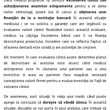
achiziționarea anumitor echipamente
pentru a se alinia
noilor tehnologii, poate lua în calcul și
obținerea unei
finanțări de la o instituție bancară
. În această situație
medicului i se va solicita o garanție care are legătură cu
evaluarea valorii clinicii. Realizând corect această evaluare,
medicul va câștiga încrederea băncii care îi va finanța
dezvoltarea proiectului, încredere care va reflecta faptul că
afacerea dentară este solidă și are potențial de creștere.
Alt moment în care evaluarea clinicii poate determina planul
de dezvoltare al acesteia este atunci când medicul
antreprenor este în căutarea unui partener sau a unui
investitor. A avea un partener face neapărat necesară
cunoașterea valorii firmei pentru a evalua investiția lui față de
valoarea clinicii.
De asemenea, sunt situații în viața unui medic când poate
ajunge la concluzia că
dorește să vândă clinica
. În această
situație, discuțiile se vor purta în jurul prețului, care trebuie să