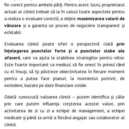
fie corect pentru ambele părți. Pentru acest lucru, proprietarul
actual al clinicii trebuie să ia în calcul toate aspectele pentru
a realiza o evaluare corectă, a obține
maximizarea valorii de
vânzare
și a garanta un proces de negociere transparent și
echitabil.
Evaluarea clinicii poate oferi o perspectivă clară
prin
înțelegerea punctelor forte și a punctelor slabe ale
afacerii
, care va ajuta la stabilirea strategiilor pentru viitor.
Este foarte important ca medicul să fie onest în primul rând
cu el însuși, să își păstreze obiectivitatea în fiecare moment
pentru a putea face planuri, la momentul potrivit, de
extindere, bazate pe date financiare solide.
Odată cunoscută valoarea clinicii – putem identifica și căile
prin care putem influența creșterea acestei valori, prin
activitatea de zi cu zi a echipei de management, a echipei
medicale și până la urmă a fiecărui angajat sau colaborator al
clinicii.