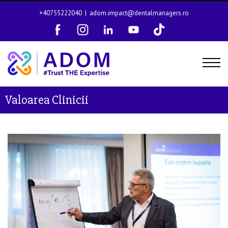
+40755222040
|
adom.impact@dentalmanagers.ro
Valoarea Clinicii