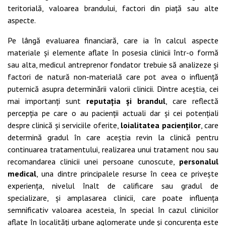
teritorială, valoarea brandului, factori din piață sau alte
aspecte.
Pe lângă evaluarea financiară, care ia în calcul aspecte
materiale și elemente aflate în posesia clinicii într-o formă
sau alta, medicul antreprenor fondator trebuie să analizeze și
factori de natură non-materială care pot avea o influență
puternică asupra determinării valorii clinicii. Dintre aceștia, cei
mai importanți sunt
reputația și brandul
, care reflectă
percepția pe care o au pacienții actuali dar și cei potențiali
despre clinică și serviciile oferite,
loialitatea pacienților
, care
determină gradul în care aceștia revin la clinică pentru
continuarea tratamentului, realizarea unui tratament nou sau
recomandarea clinicii unei persoane cunoscute,
personalul
medical
, una dintre principalele resurse în ceea ce privește
experiența, nivelul înalt de calificare sau gradul de
specializare, și amplasarea clinicii, care poate influența
semnificativ valoarea acesteia, în special în cazul clinicilor
aflate în localități urbane aglomerate unde și concurența este