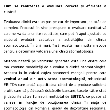
Cum se realizează o evaluare corectă și eficientă a
clinicii?
Evaluarea clinicii este un pas pe cât de important, pe atât de
complex. Procesul în sine presupune o evaluare cantitativă
care ne va da anumite rezultate, care pot fi apoi ajustate cu
ajutorul evaluării calitative a activităților din clinica
stomatologică. În linii mari, însă, există mai multe metode
pentru a determina valoarea unei clinici stomatologice.
Metoda bazată pe veniturile generate este una dintre cele
mai comune modalități de a evalua o clinică stomatologică.
Aceasta ia în calcul câțiva parametri esențiali printre care
venitul anual din activitatea stomatologică
, misteriosul
EBITDA care arată capacitatea clinicii de a produce suficient
profit care să plătească dobânzile bancare, taxele către stat
și datoriile către furnizori, multiplul de
EBITDA
, ce poate să
varieze în funcție de poziționarea clinicii în piața de
stomatologie din România, gradul de dezvoltare regională,