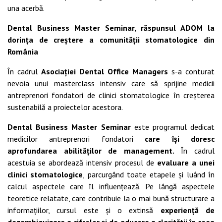
una acerbă.
Dental Business Master Seminar, răspunsul ADOM la
dorința de creștere a comunității stomatologice din
România
În cadrul
Asociației Dental Office Managers
s-a conturat
nevoia unui masterclass intensiv care să sprijine medicii
antreprenori fondatori de clinici stomatologice în creșterea
sustenabilă a proiectelor acestora.
Dental Business Master Seminar
este programul dedicat
medicilor antreprenori fondatori
care își doresc
aprofundarea abilităților de management.
În cadrul
acestuia se abordează intensiv procesul de
evaluare a unei
clinici stomatologice
, parcurgând toate etapele și luând în
calcul aspectele care îl influențează. Pe lângă aspectele
teoretice relatate, care contribuie la o mai bună structurare a
informațiilor, cursul este și o extinsă
experiență de
dezambiguizare a cifrelor și de aducere a clarității în ceea